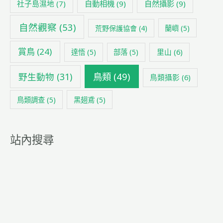
社子島濕地
(7)
自動相機
(9)
自然攝影
(9)
自然觀察
(53)
荒野保護協會
(4)
蘭嶼
(5)
賞鳥
(24)
里山
(6)
達悟
(5)
部落
(5)
鳥類
(49)
野生動物
(31)
鳥類攝影
(6)
鳥類調查
(5)
黑翅鳶
(5)
站內搜尋