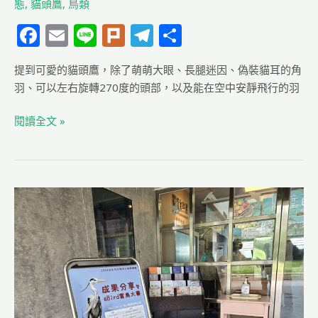
態
,
貓頭鷹
,
鳥類
誤
會
F
E
Li
Pl
T
分
a
m
n
u
el
享
提到可愛的貓頭鷹，除了萌萌大眼、長腿迷因、偽裝貓耳的角
c
ai
e
rk
e
羽、可以左右旋轉270度的頭部，以及能在空中安靜飛行的羽
e
l
g
b
ra
閱讀全文 »
o
m
o
k
2024
淡
水
河
流
域
同