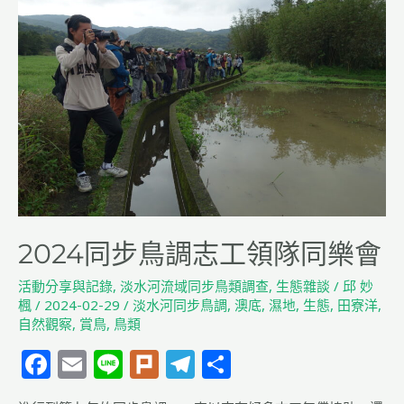
鳥
調
志
工
領
隊
同
樂
會
2024同步鳥調志工領隊同樂會
活動分享與記錄
,
淡水河流域同步鳥類調查
,
生態雜談
/
邱 妙
楓
/
2024-02-29
/
淡水河同步鳥調
,
澳底
,
濕地
,
生態
,
田寮洋
,
自然觀察
,
賞鳥
,
鳥類
F
E
Li
Pl
T
分
a
m
n
u
el
享