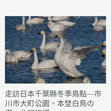
o
k
走
訪
日
本
千
葉
縣
冬
季
鳥
點
—
走訪日本千葉縣冬季鳥點—市
市
川
川市大町公園、本埜白鳥の
市