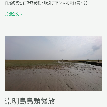
c
ai
e
rk
e
白尾海鵰也在新店現蹤，吸引了不少人前去觀賞。我
e
l
g
b
ra
閱讀全文 »
o
m
o
k
崇
明
島
鳥
類
繫
放
崇明島鳥類繫放