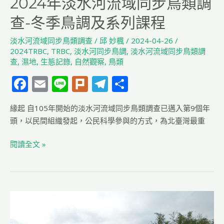
2024年淡水河流域同步鳥類調
鳥
調
查-冬季鳥調及系列課程
及
淡水河流域同步鳥類調查
/
邱 妙楓
/
2024-04-26
/
系
2024TRBC
,
TRBC
,
淡水河同步鳥調
,
淡水河流域同步鳥類調
列
查
,
濕地
,
生態記錄
,
自然觀察
,
鳥類
課
F
E
Li
Pl
T
分
程
a
m
n
u
el
享
緣起 自105年開始的淡水河流域同步鳥類調查已邁入第9個年
c
ai
e
rk
e
頭，以民間組織發起，公民科學參與的方式，為北臺灣最重
e
l
g
b
ra
閱讀全文 »
o
m
o
k
2024
同
步