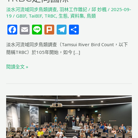
淡水河流域同步鳥類調查
,
羽林工作雜記
/
邱 妙楓
/
2025-09-
19
/
GBIF
,
TaiBIF
,
TRBC
,
生態
,
資料集
,
鳥類
F
E
Li
Pl
T
分
a
m
n
u
el
享
淡水河流域同步鳥類調查（Tamsui River Bird Count，以下
c
ai
e
rk
e
簡稱TRBC）於105年開始，如今 […]
e
l
g
b
ra
閱讀全文 »
o
m
o
k
TRBC
十
週
年
成
果