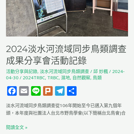
步
鳥
類
調
查
成
果
2024淡水河流域同步鳥類調查
分
成果分享會活動記錄
享
會
活動分享與記錄
,
淡水河流域同步鳥類調查
/
邱 妙楓
/
2024-
活
04-30
/
2024TRBC
,
TRBC
,
濕地
,
自然觀察
,
鳥類
動
F
E
Li
Pl
T
分
記
a
m
n
u
el
享
錄
淡水河流域同步鳥類調查從106年開始至今已邁入第九個年
c
ai
e
rk
e
頭，本年度與社團法人台北市野鳥學會(以下簡稱台北鳥會)合
e
l
g
b
ra
閱讀全文 »