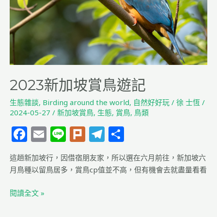
鳥
遊
記
2023新加坡賞鳥遊記
生態雜談
,
Birding around the world
,
自然好好玩
/
徐 士恆
/
2024-05-27
/
新加坡賞鳥
,
生態
,
賞鳥
,
鳥類
F
E
Li
Pl
T
分
a
m
n
u
el
享
這趟新加坡行，因借宿朋友家，所以選在六月前往，新加坡六
c
ai
e
rk
e
月鳥種以留鳥居多，賞鳥cp值並不高，但有機會去就盡量看看
e
l
g
b
ra
閱讀全文 »
o
m