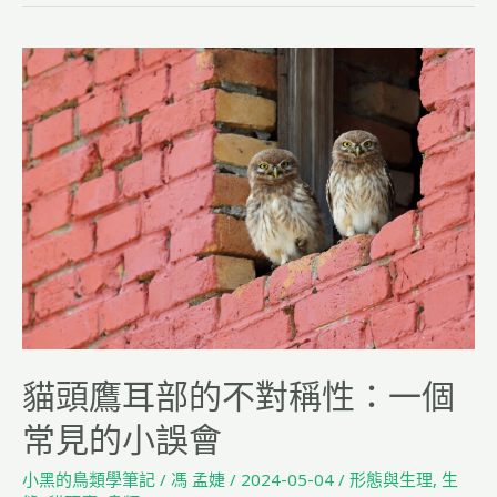
o
k
貓
頭
鷹
耳
部
的
不
對
稱
性：
一
個
貓頭鷹耳部的不對稱性：一個
常
見
常見的小誤會
的
小
小黑的鳥類學筆記
/
馮 孟婕
/
2024-05-04
/
形態與生理
,
生