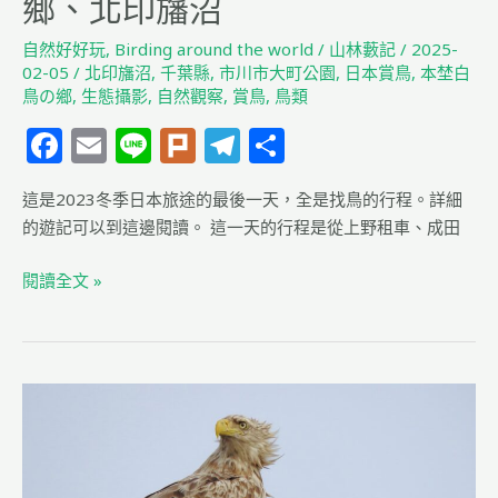
鄉、北印旛沼
大
町
自然好好玩
,
Birding around the world
/
山林藪記
/
2025-
公
02-05
/
北印旛沼
,
千葉縣
,
市川市大町公園
,
日本賞鳥
,
本埜白
園、
鳥の鄉
,
生態攝影
,
自然觀察
,
賞鳥
,
鳥類
本
F
E
Li
Pl
T
分
埜
a
m
n
u
el
享
白
鳥
這是2023冬季日本旅途的最後一天，全是找鳥的行程。詳細
c
ai
e
rk
e
の
的遊記可以到這邊閱讀。 這一天的行程是從上野租車、成田
e
l
g
鄉、
b
ra
閱讀全文 »
北
印
o
m
旛
o
沼
k
蝦
夷
海
岸