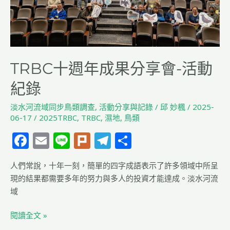
分
享
會-
活
動
TRBC十週年成果分享會-活動
紀
紀錄
錄
淡水河流域同步鳥類調查
,
活動分享與記錄
/
邱 妙楓
/
2025-
06-17
/
2025TRBC
,
TRBC
,
濕地
,
鳥類
F
E
Li
Pl
T
分
a
m
n
u
el
享
人們常說，十年一刻，簡單的四字成語表示了許多領域中所呈
c
ai
e
rk
e
現的結果都需要多年的努力與多人的投資才能達成。淡水河流
e
l
g
域
b
ra
閱讀全文 »
o
m