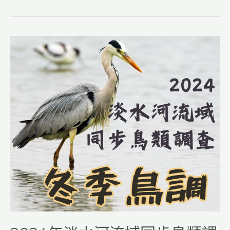
o
m
o
k
2024
年
淡
水
河
流
域
同
步
鳥
類
調
查-
冬
季