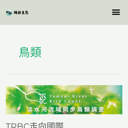
跳
至
主
要
文
內
章
容
分
鳥類
頁
TRBC
走
向
國
際
TRBC走向國際