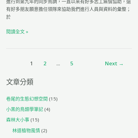
進行到第九年的同步鳥調，一直以來有好多志工無償協助，還
c
ai
e
rk
e
有好多朋友願意擔任領隊來協助我們進行人員與資料的彙整；
e
l
g
於
b
ra
閱讀全文 »
o
m
o
k
1
2
...
5
Next
→
文章分類
卷尾的生態幻想空間
(15)
小黑的鳥類學筆記
(4)
森林大小事
(15)
林道植物風情
(2)