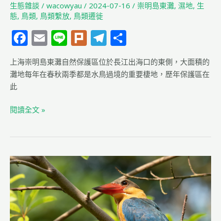
生態雜談
/
wacowyau
/
2024-07-16
/
崇明島東灘
,
濕地
,
生
態
,
鳥類
,
鳥類繫放
,
鳥類遷徙
F
E
Li
Pl
T
分
a
m
n
u
el
享
上海崇明島東灘自然保護區位於長江出海口的東側，大面積的
c
ai
e
rk
e
灘地每年在春秋兩季都是水鳥過境的重要棲地，歷年保護區在
e
l
g
此
b
ra
閱讀全文 »
o
m
o
k
2023
新
加
坡
賞