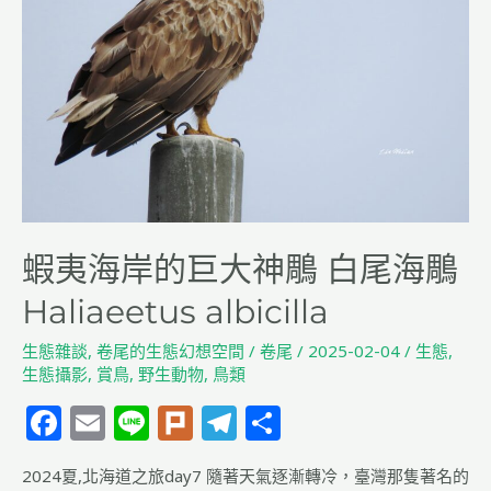
的
巨
大
神
鵰
白
尾
海
鵰
Haliaeetus
蝦夷海岸的巨大神鵰 白尾海鵰
albicilla
Haliaeetus albicilla
生態雜談
,
卷尾的生態幻想空間
/
卷尾
/
2025-02-04
/
生態
,
生態攝影
,
賞鳥
,
野生動物
,
鳥類
F
E
Li
Pl
T
分
a
m
n
u
el
享
2024夏,北海道之旅day7 隨著天氣逐漸轉冷，臺灣那隻著名的