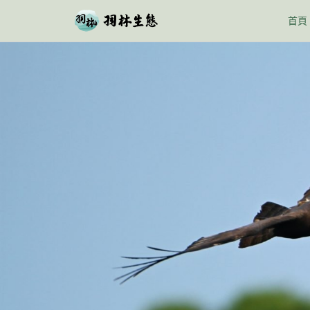
跳
首頁
至
主
要
內
容