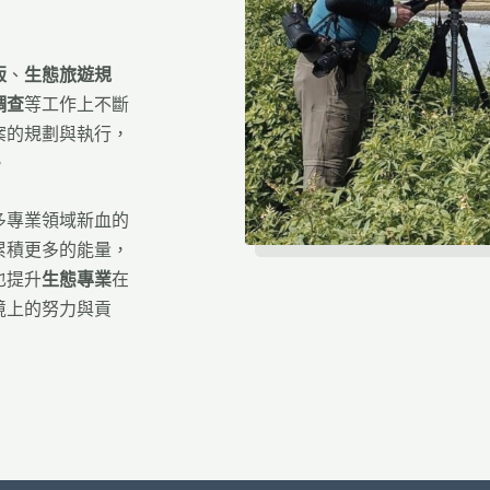
版
、
生態旅遊規
調查
等工作上不斷
案的規劃與執行，
。
多專業領域新血的
累積更多的能量，
也提升
生態專業
在
境上的努力與貢