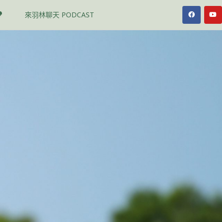
F
Y
來羽林聊天 PODCAST
a
o
c
u
e
t
b
u
o
b
o
e
k