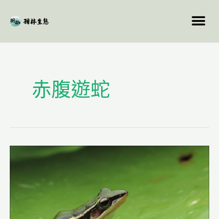
跳
至
主
要
內
容
赤腹遊蛇
龍
潭
科
學
園
區