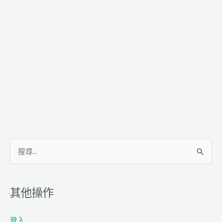
搜
尋
關
其他操作
鍵
字
登入