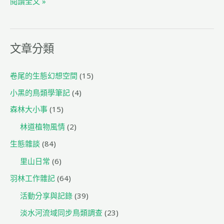
閱讀全文 »
o
m
o
k
文章分類
卷尾的生態幻想空間
(15)
小黑的鳥類學筆記
(4)
森林大小事
(15)
林道植物風情
(2)
生態雜談
(84)
里山日常
(6)
羽林工作雜記
(64)
活動分享與記錄
(39)
淡水河流域同步鳥類調查
(23)