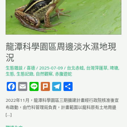
周
邊
淡
水
濕
地
龍潭科學園區周邊淡水濕地現
現
況
況
生態雜談
/
喜德
/
2025-07-09
/
台北赤蛙
,
台灣萍蓬草
,
埤塘
,
生態
,
生態記錄
,
自然觀察
,
赤腹遊蛇
F
E
Li
Pl
T
分
a
m
n
u
el
享
2022年11月，龍潭科學園區三期擴建計畫經行政院核准後宣
c
ai
e
rk
e
布啟動，由竹科管理局負責，計畫範圍以龍科原有土地周邊
e
l
g
[…]
b
ra