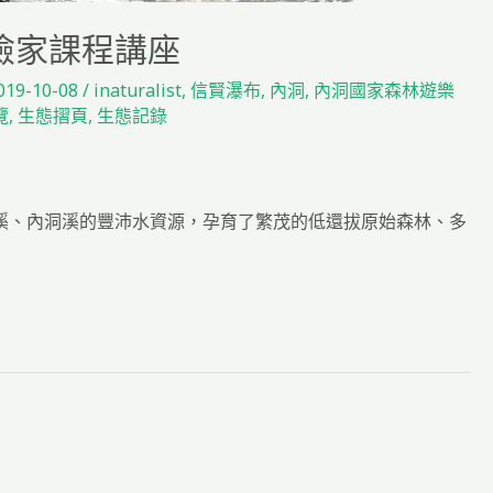
險家課程講座
019-10-08
/
inaturalist
,
信賢瀑布
,
內洞
,
內洞國家森林遊樂
覽
,
生態摺頁
,
生態記錄
溪、內洞溪的豐沛水資源，孕育了繁茂的低還拔原始森林、多