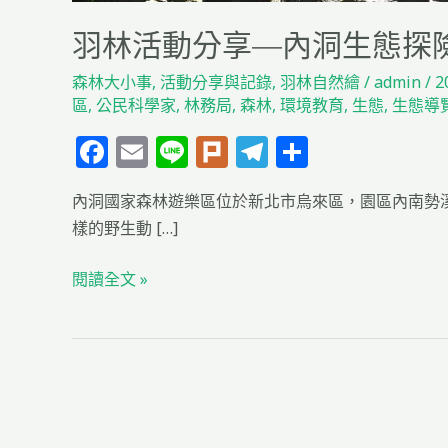
羽林活動分享—內洞生態探
森林大小事
,
活動分享與記錄
,
羽林自然繪
/
admin
/
2
區
,
公民科學家
,
林務局
,
森林
,
環境教育
,
生態
,
生態導
F
E
Li
Pl
T
分
a
m
n
u
el
享
內洞國家森林遊樂區位於新北市烏來區，園區內南勢
c
ai
e
rk
e
樣的野生動 […]
e
l
g
b
ra
閱讀全文 »
o
m
o
k