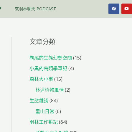
F
Y
來羽林聊天 PODCAST
a
o
c
u
e
t
b
u
o
b
o
e
k
文章分類
卷尾的生態幻想空間
(15)
小黑的鳥類學筆記
(4)
森林大小事
(15)
林道植物風情
(2)
生態雜談
(84)
里山日常
(6)
羽林工作雜記
(64)