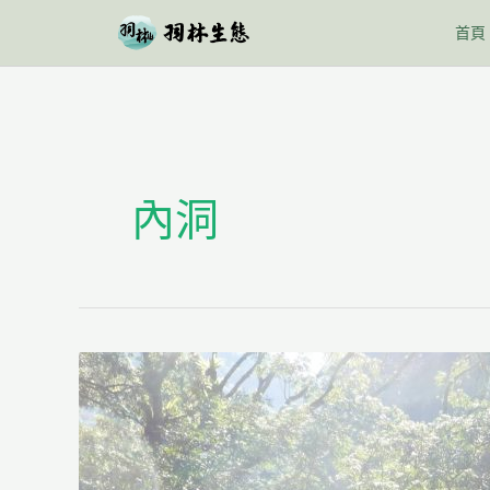
跳
首頁
至
主
要
內
容
內洞
羽
林
活
動
分