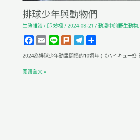
排球少年與動物們
生態雜談
/
邱 妙楓
/
2024-08-21
/
動漫中的野生動物
F
E
Li
Pl
T
分
a
m
n
u
el
享
2024為排球少年動畫開播的10週年 (《ハイキュー!!》
c
ai
e
rk
e
e
l
g
閱讀全文 »
b
ra
o
m
o
k