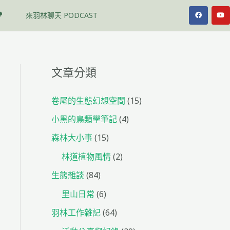
F
Y
來羽林聊天 PODCAST
a
o
c
u
e
t
b
u
o
b
o
e
k
文章分類
卷尾的生態幻想空間
(15)
小黑的鳥類學筆記
(4)
森林大小事
(15)
林道植物風情
(2)
生態雜談
(84)
里山日常
(6)
羽林工作雜記
(64)