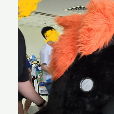
動
物
們