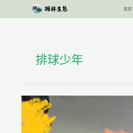
跳
首頁
至
主
要
內
容
排球少年
排
球
少
年
與