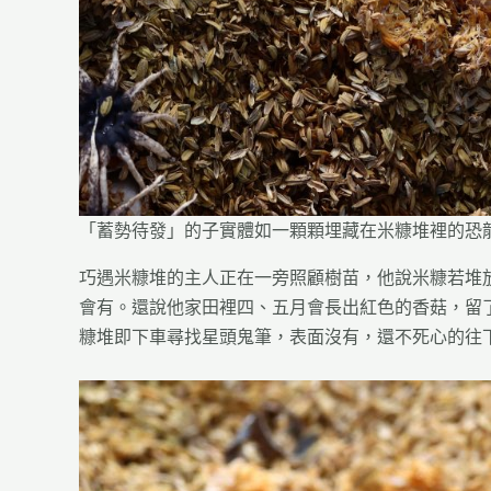
「蓄勢待發」的子實體如一顆顆埋藏在米糠堆裡的恐
巧遇米糠堆的主人正在一旁照顧樹苗，他說米糠若堆
會有。還說他家田裡四、五月會長出紅色的香菇，留
糠堆即下車尋找星頭鬼筆，表面沒有，還不死心的往