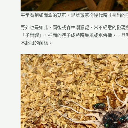
平常看到如雨傘的菇菇，是蕈類繁衍後代時才長出的
野外也是如此，雨後或森林潮濕處，常不經意的發現
「子實體」，裡面的孢子成熟時靠風或水傳播，一旦
不起眼的菌絲。