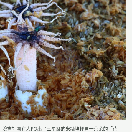
」臉書社團有人PO出了三星鄉的米糠堆裡冒一朵朵的「花