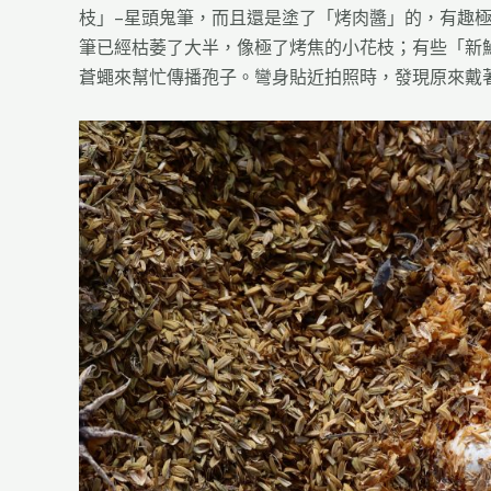
枝」–星頭鬼筆，而且還是塗了「烤肉醬」的，有趣
筆已經枯萎了大半，像極了烤焦的小花枝；有些「新
蒼蠅來幫忙傳播孢子。彎身貼近拍照時，發現原來戴