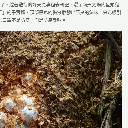
極了。趁著難得的好天氣專程去朝聖，曬了兩天太陽的星頭鬼
鮮」的子實體，頂部黑色的黏液散發出惡臭的氣味，只為吸引
著口罩不是防疫，而是防腐臭味。