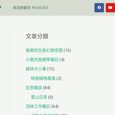
F
Y
來羽林聊天 PODCAST
a
o
c
u
e
t
b
u
o
b
o
e
k
文章分類
卷尾的生態幻想空間
(15)
小黑的鳥類學筆記
(4)
森林大小事
(15)
林道植物風情
(2)
生態雜談
(84)
里山日常
(6)
羽林工作雜記
(64)