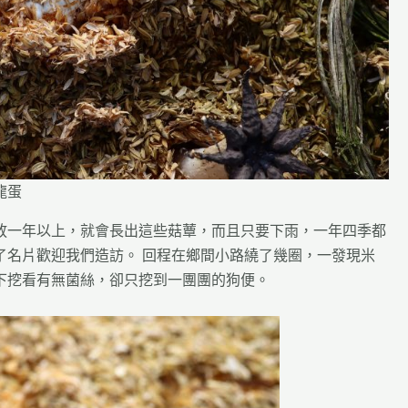
龍蛋
放一年以上，就會長出這些菇蕈，而且只要下雨，一年四季都
了名片歡迎我們造訪。 回程在鄉間小路繞了幾圈，一發現米
下挖看有無菌絲，卻只挖到一團團的狗便。