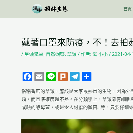
跳
首頁
至
主
要
內
戴著口罩來防疫，不！去拍
Post
容
navigation
/
星頭鬼筆
,
自然觀察
,
蕈類
/ 作者:
湯 小小
/
2021-04-
F
E
Li
Pl
T
分
a
m
n
u
el
享
俗稱香菇的蕈類，應該是大家最熟悉的生物，因為外
c
ai
e
rk
e
類，而且準確度還不差。在分類學上，蕈類雖有細胞
e
l
g
或缺的酵母菌，或是令人討厭的黴菌…等，只要仔細
b
ra
o
m