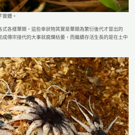
子實體。
各式各樣蕈類，這些傘狀物其實是蕈類為繁衍後代才冒出的
完成傳宗接代的大事就腐爛枯萎，而繼續存活生長的是在土中