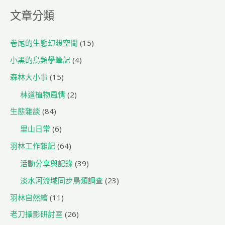
北
文章分類
鳥
會
7
卷尾的生態幻想空間
(15)
月
小黑的鳥類學筆記
(4)
份
森林大小事
(15)
鳥
類
林道植物風情
(2)
講
生態雜談
(84)
座
里山日常
(6)
「美
麗
羽林工作雜記
(64)
的
活動分享與記錄
(39)
花
翼、
淡水河流域同步鳥類調查
(23)
可
羽林自然繪
(11)
愛
老刀攝影研討室
(26)
的