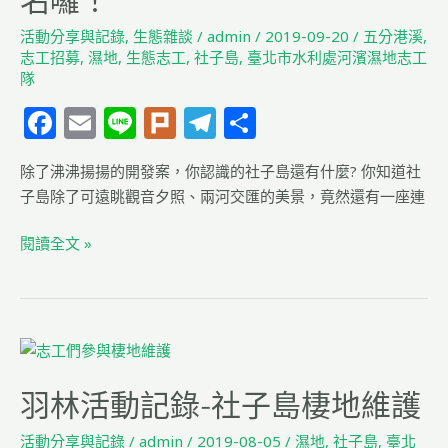
名囉！
務
活動分享與記錄
,
生態雜談
/
admin
/
2019-09-20
/
五分港溪
,
局
志工招募
,
濕地
,
生態志工
,
社子島
,
臺北市水利處河濱濕地志工
水
隊
利
F
E
Li
Pl
T
分
工
程
a
m
n
u
el
享
處
除了沸沸揚揚的開發案，你認識的社子島還有什麼? 你知道社
c
ai
e
rk
e
「生
子島除了可遠眺觀音夕照、兩河交匯的美景，竟然還有一座連
e
l
g
態
b
ra
志
閱讀全文 »
工
o
m
隊」
o
培
k
訓
羽
班
林
開
羽林活動記錄-社子島棲地維護
活
始
動
報
活動分享與記錄
/
admin
/
2019-08-05
/
濕地
,
社子島
,
臺北
記