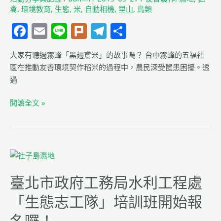
–
禽
,
環境教育
,
生態
,
米
,
自動相機
,
里山
,
鳥類
鹿
F
E
Li
Pl
T
分
角
a
m
n
u
el
享
溪
大家有聽過霧峰「黑翅鳶米」的故事嗎？ 台中霧峰的五福社
c
ai
e
rk
e
濕
區在推動友善環境契作稻米的過程中，農民深受鼠患困擾。透
地
e
l
g
過
黑
b
ra
翅
閱讀全文 »
o
m
鳶
棲
o
架
k
架
臺
設
北
預
臺北市政府工務局水利工程處
市
告
政
「生態志工隊」培訓班開始報
府
工