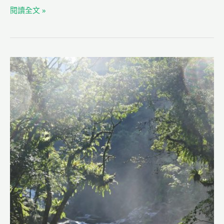
b
ra
登
閱讀全文 »
o
m
場
o
k
羽
林
活
動
分
享
—
內
洞
生
態
探
險