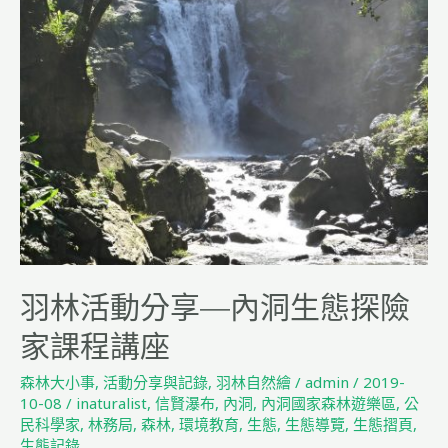
家
課
程
講
座
羽林活動分享—內洞生態探險
家課程講座
森林大小事
,
活動分享與記錄
,
羽林自然繪
/
admin
/
2019-
10-08
/
inaturalist
,
信賢瀑布
,
內洞
,
內洞國家森林遊樂區
,
公
民科學家
,
林務局
,
森林
,
環境教育
,
生態
,
生態導覽
,
生態摺頁
,
生態記錄