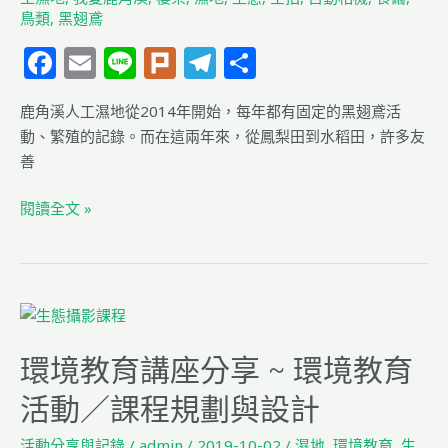
鳥類
,
黑翅鳶
鹿
角
F
E
Li
Pl
T
分
溪
a
m
n
u
el
享
人
鹿角溪人工濕地從2014年開始，每年都有固定的黑翅鳶活
c
ai
e
rk
e
工
動、繁殖的記錄。而在這兩年來，從鳳梨田到水稻田，許多友
濕
e
l
g
善
地
b
ra
黑
閱讀全文 »
o
m
翅
o
鳶
棲
k
架
環
架
境
設
環境教育講座分享 ~ 環境教育
教
育
活動／課程規劃與設計
講
座
活動分享與記錄
/
admin
/
2019-10-02
/
濕地
,
環境教育
,
生