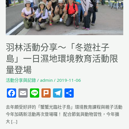
～
「冬
遊
社
子
島」
羽林活動分享～「冬遊社子
一
日
島」一日濕地環境教育活動限
濕
量登場
地
環
活動分享與記錄
/
admin
/
2019-11-06
境
F
E
Li
Pl
T
分
教
育
a
m
n
u
el
享
活
去年頗受好評的「蟹蟹光臨社子島」環境教育課程與親子活動
c
ai
e
rk
e
動
今年加碼新活動再次登場囉！ 配合節氣與動物習性，今年擴
e
l
g
限
大 […]
量