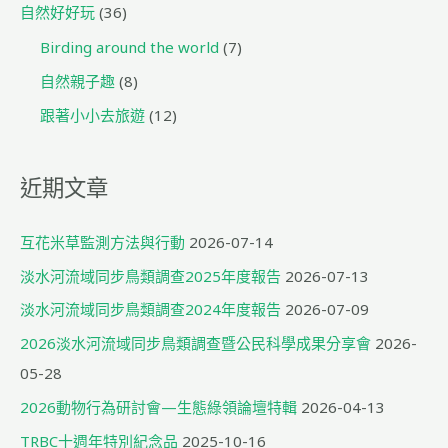
鸚
自然好好玩
(36)
嘴、
Birding around the world
(7)
愛
自然親子趣
(8)
臺
灣
跟著小小去旅遊
(12)
的
小
近期文章
飛
禽」
互花米草監測方法與行動
2026-07-14
淡水河流域同步鳥類調查2025年度報告
2026-07-13
淡水河流域同步鳥類調查2024年度報告
2026-07-09
2026淡水河流域同步鳥類調查暨公民科學成果分享會
2026-
05-28
2026動物行為研討會—生態綠領論壇特輯
2026-04-13
TRBC十週年特別紀念品
2025-10-16