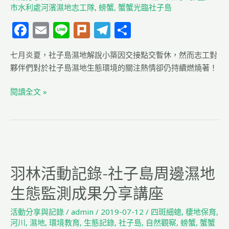
市水利處河濱濕地志工隊
,
螃蟹
,
蟹蟹光臨社子島
名
錄-
囉！
F
E
Li
Pl
T
分
社
子
a
m
n
u
el
享
島
七月炎夏，社子島濕地解說小築因交接點交暫休，然而志工對
c
ai
e
rk
e
棲
夥伴們對於社子島濕地生態環境的關注熱情卻仍持續燃燒著！
e
l
g
地
b
ra
維
閱讀全文 »
護
o
m
o
k
羽
林
羽林活動記錄-社子島周邊濕地
活
動
生態監測成果分享講座
記
錄-
活動分享與記錄
/
admin
/
2019-07-12
/
四斑細蟌
,
棲地保育
,
社
河川
,
濕地
,
環境教育
,
生態記錄
,
社子島
,
自然觀察
,
螃蟹
,
蟹蟹