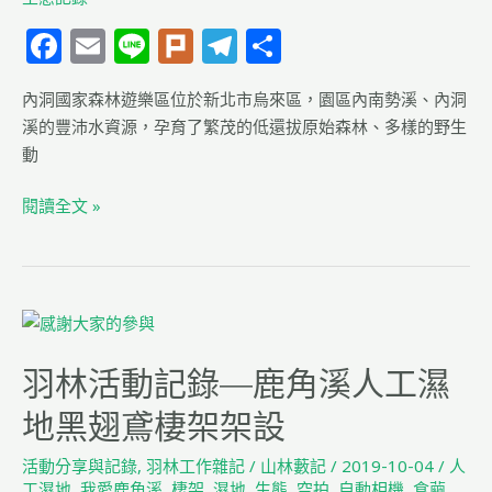
F
E
Li
Pl
T
分
a
m
n
u
el
享
內洞國家森林遊樂區位於新北市烏來區，園區內南勢溪、內洞
c
ai
e
rk
e
溪的豐沛水資源，孕育了繁茂的低還拔原始森林、多樣的野生
e
l
g
動
b
ra
閱讀全文 »
o
m
o
k
羽
林
羽林活動記錄—鹿角溪人工濕
活
動
地黑翅鳶棲架架設
記
錄
活動分享與記錄
,
羽林工作雜記
/
山林藪記
/
2019-10-04
/
人
—
工濕地
,
我愛鹿角溪
,
棲架
,
濕地
,
生態
,
空拍
,
自動相機
,
食繭
,