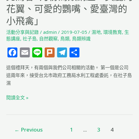
–
花翼、可愛的鸚嘴、愛臺灣的
「社
子
小飛禽」
島
活動分享與記錄
/
admin
/
2019-07-05
/
濕地
,
環境教育
,
生
濕
態講座
,
社子島
,
自然觀察
,
鳥類
,
鳥類辨識
地
生
F
E
Li
Pl
T
分
態
a
m
n
u
el
享
監
這個禮拜天，有兩個與我們公司相關的活動。 第一個是公司
c
ai
e
rk
e
測
這兩年來，接受台北市政府工務局水利工程處委託，在社子島
e
l
g
成
濕
果
b
ra
分
閱讀全文 »
o
m
享
o
講
座」
k
與
←
Previous
1
...
3
4
台