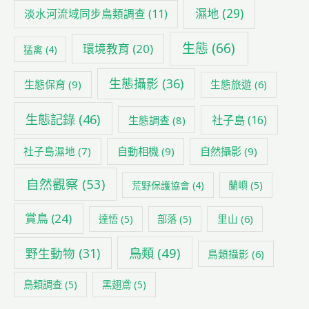
濕地
(29)
淡水河流域同步鳥類調查
(11)
生態
(66)
環境教育
(20)
猛禽
(4)
生態攝影
(36)
生態保育
(9)
生態旅遊
(6)
生態記錄
(46)
社子島
(16)
生態調查
(8)
社子島濕地
(7)
自動相機
(9)
自然攝影
(9)
自然觀察
(53)
荒野保護協會
(4)
蘭嶼
(5)
賞鳥
(24)
里山
(6)
達悟
(5)
部落
(5)
鳥類
(49)
野生動物
(31)
鳥類攝影
(6)
鳥類調查
(5)
黑翅鳶
(5)