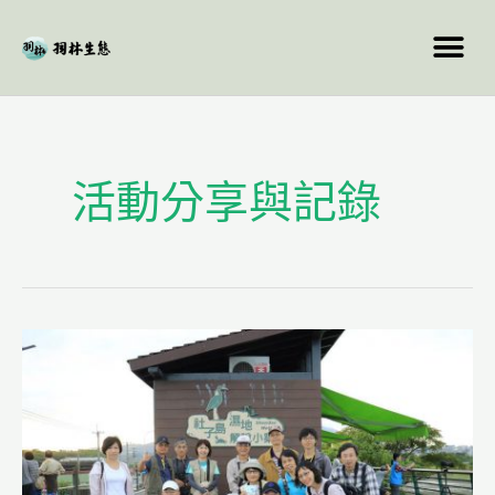
跳
至
主
要
文
內
章
容
分
活動分享與記錄
頁
羽
林
活
動
分
享