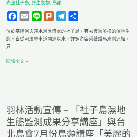
光臨社子島
,
野生動物
,
鳥類
子
島
F
E
Li
Pl
T
分
周
a
m
n
u
el
享
邊
位於基隆河與淡水河匯流處的社子島，有著豐富多樣的濕地生
c
ai
e
rk
e
濕
態。自從河濱單車道開通以來，許多遊客乘著鐵馬來到這裡，
地
e
l
g
只
生
b
ra
態
閱讀全文 »
o
m
監
o
測
成
k
果
羽
分
林
享
羽林活動宣傳 – 「社子島濕地
活
講
動
座
生態監測成果分享講座」與台
宣
傳
北鳥會7月份鳥類講座「美麗的