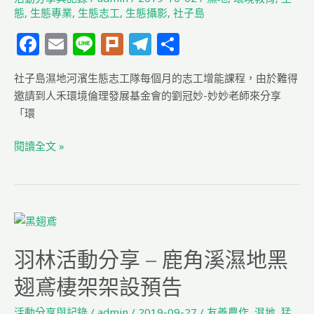
分
態
,
生態專業
,
生態志工
,
生態攝影
,
社子島
享
F
E
Li
Pl
T
分
~
a
m
n
u
el
享
環
社子島濕地河濱生態志工隊每個月的志工增能課程，由於難得
c
ai
e
rk
e
境
邀請到人禾環境倫理發展基金會的劉冠妙-妙妙老師來分享
教
e
l
g
「環
育
b
ra
活
閱讀全文 »
o
m
動
／
o
課
k
程
羽
規
林
劃
羽林活動分享 – 鹿角溪濕地黑
活
與
動
設
翅鳶棲架架設預告
分
計
享
活動分享與記錄
/
admin
/
2019-09-27
/
友善農作
,
濕地
,
猛