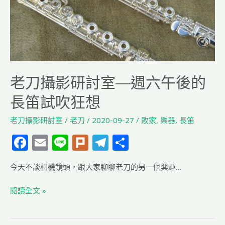
室
—
週
六
午
後
老刀攝影研討室—週六午後的
的
長
長笛試吹狂想
笛
試
老刀攝影研討室
/
老刀
/
2020-09-27
/
敗家
,
樂器
,
長笛
吹
F
E
Li
Pl
T
分
狂
a
m
n
u
el
享
想
今天不談相機鏡頭，跟大家聊聊老刀的另一個興趣…
c
ai
e
rk
e
e
l
g
閱讀全文 »
b
ra
o
m