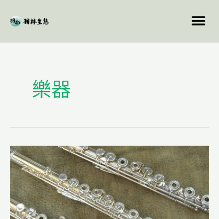
跳
至
主
要
內
容
樂器
老
刀
攝
影
研
討