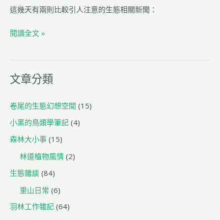
a
m
n
u
el
享
這幾天有兩則比較引人注意的生態相關新聞：
c
ai
e
rk
e
e
l
g
閱讀全文 »
b
ra
o
m
o
文章分類
k
卷尾的生態幻想空間
(15)
小黑的鳥類學筆記
(4)
森林大小事
(15)
林道植物風情
(2)
生態雜談
(84)
里山日常
(6)
羽林工作雜記
(64)