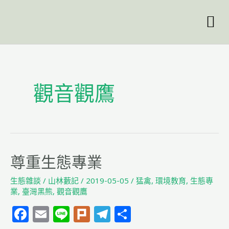
跳
至
主
要
內
容
觀音觀鷹
尊
尊重生態專業
重
生態雜談
/
山林藪記
/
2019-05-05
/
猛禽
,
環境教育
,
生態專
生
業
,
臺灣黑熊
,
觀音觀鷹
態
F
E
Li
Pl
T
分
專
業