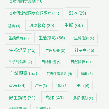
淡水河同步鳥調
(10)
濕地
(29)
淡水河流域同步鳥類調查
(11)
生態
(66)
環境教育
(20)
猛禽
(4)
生態攝影
(36)
生態保育
(9)
生態旅遊
(6)
生態記錄
(46)
社子島
(16)
生態調查
(8)
社子島濕地
(7)
自動相機
(9)
自然攝影
(9)
自然觀察
(53)
荒野保護協會
(4)
蘭嶼
(5)
賞鳥
(24)
里山
(6)
達悟
(5)
部落
(5)
鳥類
(49)
野生動物
(31)
鳥類攝影
(6)
鳥類調查
(5)
黑翅鳶
(5)