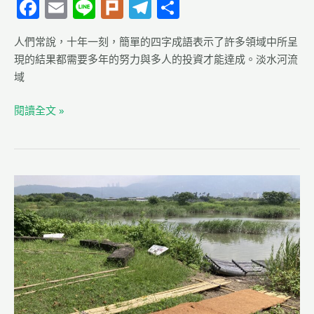
F
E
Li
Pl
T
分
a
m
n
u
el
享
人們常說，十年一刻，簡單的四字成語表示了許多領域中所呈
c
ai
e
rk
e
現的結果都需要多年的努力與多人的投資才能達成。淡水河流
e
l
g
域
b
ra
閱讀全文 »
o
m
o
k
社
子
島
人
工
浮
島
製