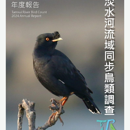
河
流
域
同
步
鳥
類
調
查
2024
年
度
報
告