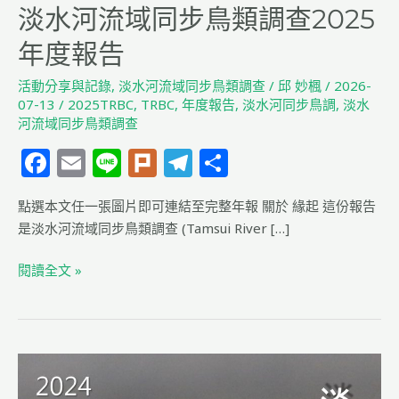
淡水河流域同步鳥類調查2025
年度報告
活動分享與記錄
,
淡水河流域同步鳥類調查
/
邱 妙楓
/
2026-
07-13
/
2025TRBC
,
TRBC
,
年度報告
,
淡水河同步鳥調
,
淡水
河流域同步鳥類調查
F
E
Li
Pl
T
分
a
m
n
u
el
享
點選本文任一張圖片即可連結至完整年報 關於 緣起 這份報告
c
ai
e
rk
e
是淡水河流域同步鳥類調查 (Tamsui River […]
e
l
g
b
ra
閱讀全文 »
o
m
o
k
淡
水