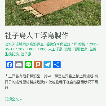
作
社子島人工浮島製作
淡水河流域同步鳥類調查
,
活動分享與記錄
/
邱 妙楓
/
2025-
06-12
/
2025TRBC
,
TRBC
,
人工浮島
,
濕地
,
環境教育
,
生態
,
生態記錄
,
社子島
F
E
Li
Pl
T
分
a
m
n
u
el
享
人工浮島有很多種類型，其中一種是在浮島上鋪上椰纖毯(將
c
ai
e
rk
e
椰子的纖維壓縮製成毯狀)，使植物種子在自然播種狀況下可
e
l
g
以
b
ra
閱讀全文 »
o
m