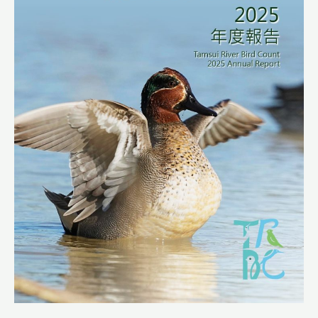
步
鳥
類
調
查
2025
年
度
報
告