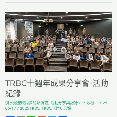
o
k
TRBC
十
週
年
成
果
分
享
會-
活
動
TRBC十週年成果分享會-活動
紀
紀錄
錄
淡水河流域同步鳥類調查
,
活動分享與記錄
/
邱 妙楓
/
2025-
06-17
/
2025TRBC
,
TRBC
,
濕地
,
鳥類