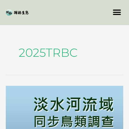
跳
至
主
要
內
容
2025TRBC
淡
水
河
流
域
同