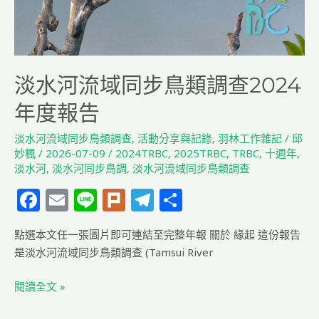
淡水河流域同步鳥類調查2024
年度報告
淡水河流域同步鳥類調查
,
活動分享與記錄
,
羽林工作雜記
/
邱
妙楓
/
2026-07-09
/
2024TRBC
,
2025TRBC
,
TRBC
,
十週年
,
淡水河
,
淡水河同步鳥調
,
淡水河流域同步鳥類調查
F
E
Li
Pl
T
分
a
m
n
u
el
享
點選本文任一張圖片即可連結至完整年報 關於 緣起 這份報告
c
ai
e
rk
e
是淡水河流域同步鳥類調查 (Tamsui River
e
l
g
b
ra
閱讀全文 »
o
m