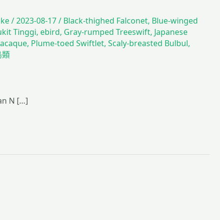
ike
/
2023-08-17
/
Black-thighed Falconet
,
Blue-winged
kit Tinggi
,
ebird
,
Gray-rumped Treeswift
,
Japanese
macaque
,
Plume-toed Swiftlet
,
Scaly-breasted Bulbul
,
鳥類
n N […]