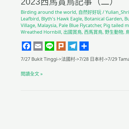
2023西馬賞鳥記事（二）
Birding around the world
,
自然好好玩
/
Yulian_Shr
Leafbird
,
Blyth's Hawk Eagle
,
Botanical Garden
,
Bu
Village
,
Malaysia
,
Pale Blue Flycatcher
,
Pig tailed 
Wreathed Hornbill
,
出國賞鳥
,
西馬賞鳥
,
野生動物
,
F
E
L
P
T
分
7/27 Bukit Tinggi->法國村->7/28 日本村->7/29 Tama
a
m
i
l
e
享
c
a
n
u
l
閱讀全文 »
e
i
e
r
e
b
l
k
g
o
r
o
a
k
m