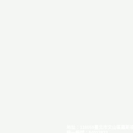
地址：116059臺北市文山區羅斯福
統一編號：54013832