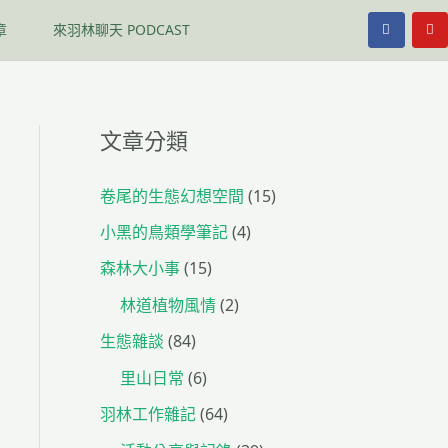
F
Y
章
來羽林聊天 PODCAST
a
o
c
u
e
t
b
u
o
b
o
e
k
文章分類
卷尾的生態幻想空間
(15)
小黑的鳥類學筆記
(4)
森林大小事
(15)
林道植物風情
(2)
生態雜談
(84)
里山日常
(6)
羽林工作雜記
(64)