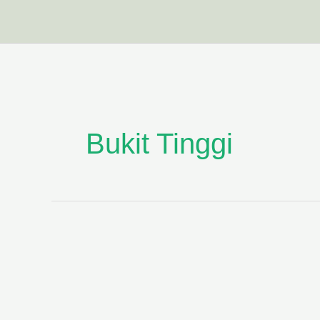
跳
至
主
要
內
容
Bukit Tinggi
2023
西
馬
賞
鳥