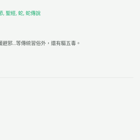
節
,
聖經
,
蛇
,
蛇傳說
蒲避邪…等傳統習俗外，還有驅五毒。