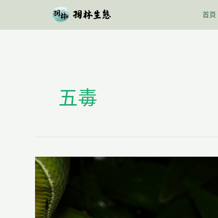
跳
首頁
至
主
要
內
容
五毒
端
午
談
蛇