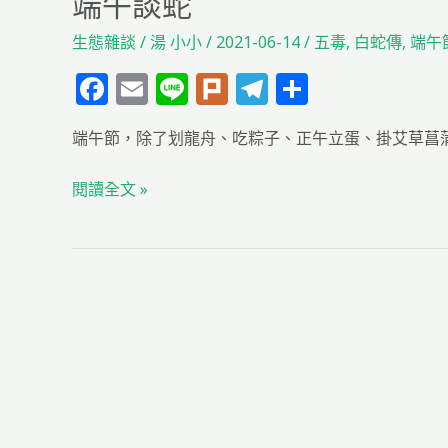
端午談蛇
生態雜談
/
湯 小小
/
2021-06-14
/
五毒
,
白蛇傳
,
端午
F
E
Li
Pl
T
分
a
m
n
u
el
享
端午節，除了划龍舟、吃粽子、正午立蛋、掛艾草菖
c
ai
e
rk
e
e
l
g
閱讀全文 »
b
ra
o
m
o
k