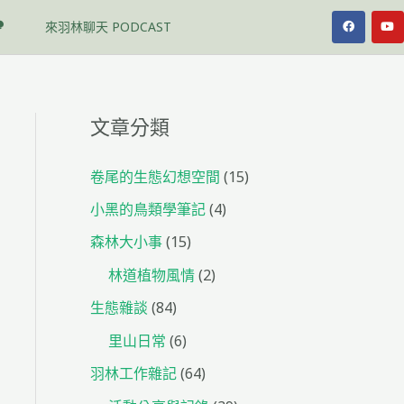
F
Y
來羽林聊天 PODCAST
a
o
c
u
e
t
b
u
o
b
o
e
k
文章分類
卷尾的生態幻想空間
(15)
小黑的鳥類學筆記
(4)
森林大小事
(15)
林道植物風情
(2)
生態雜談
(84)
里山日常
(6)
羽林工作雜記
(64)