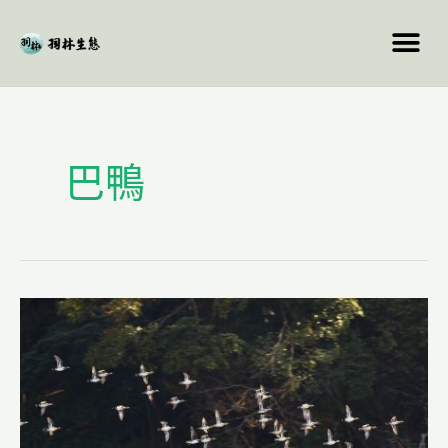
跳
至
主
要
內
容
巴鴨
九
州
賞
鳥
自
然