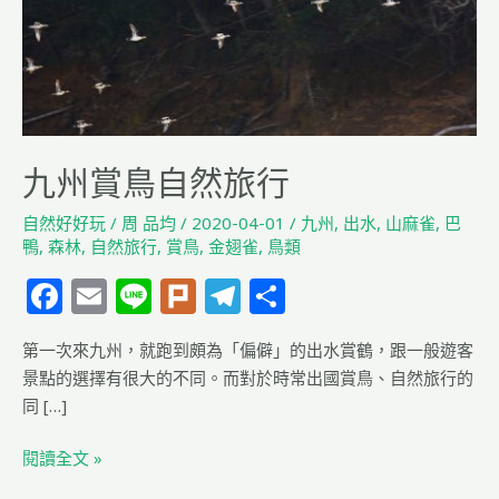
旅
行
九州賞鳥自然旅行
自然好好玩
/
周 品均
/
2020-04-01
/
九州
,
出水
,
山麻雀
,
巴
鴨
,
森林
,
自然旅行
,
賞鳥
,
金翅雀
,
鳥類
F
E
Li
Pl
T
分
a
m
n
u
el
享
第一次來九州，就跑到頗為「偏僻」的出水賞鶴，跟一般遊客
c
ai
e
rk
e
景點的選擇有很大的不同。而對於時常出國賞鳥、自然旅行的
e
l
g
同 […]
b
ra
閱讀全文 »
o
m