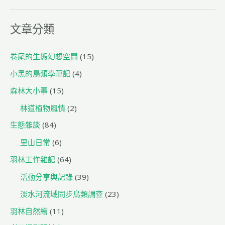
o
k
文章分類
卷尾的生態幻想空間
(15)
小黑的鳥類學筆記
(4)
森林大小事
(15)
林道植物風情
(2)
生態雜談
(84)
里山日常
(6)
羽林工作雜記
(64)
活動分享與記錄
(39)
淡水河流域同步鳥類調查
(23)
羽林自然繪
(11)