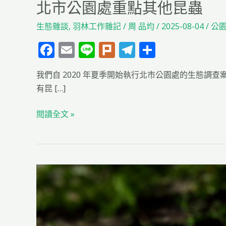
北市公園處重點其他昆蟲
生態雜談
,
羽林工作雜記
/
周 品均
/
2025-08-04
/
公
F
E
Li
Pl
T
分
a
m
n
u
el
享
我們自 2020 年夏季開始執行北市公園處的生態調
c
ai
e
rk
e
有昆 […]
e
l
g
b
ra
閱讀全文 »
o
m
o
k
認
識
蟑
螂