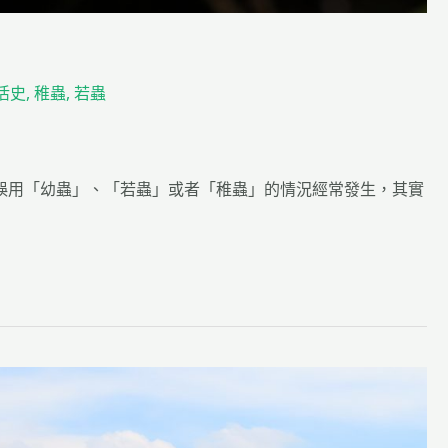
活史
,
稚蟲
,
若蟲
誤用「幼蟲」、「若蟲」或者「稚蟲」的情況經常發生，其實