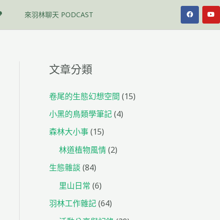
F
Y
來羽林聊天 PODCAST
a
o
c
u
e
t
b
u
o
b
o
e
k
文章分類
卷尾的生態幻想空間
(15)
小黑的鳥類學筆記
(4)
森林大小事
(15)
林道植物風情
(2)
生態雜談
(84)
里山日常
(6)
羽林工作雜記
(64)