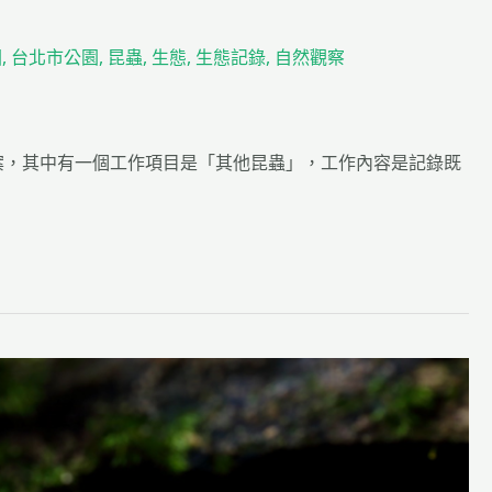
園
,
台北市公園
,
昆蟲
,
生態
,
生態記錄
,
自然觀察
查案，其中有一個工作項目是「其他昆蟲」，工作內容是記錄既