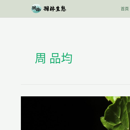
跳
首頁
至
主
要
內
容
周 品均
北
市
公
園