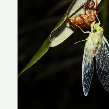
變
態
—
變
態
的
昆
蟲