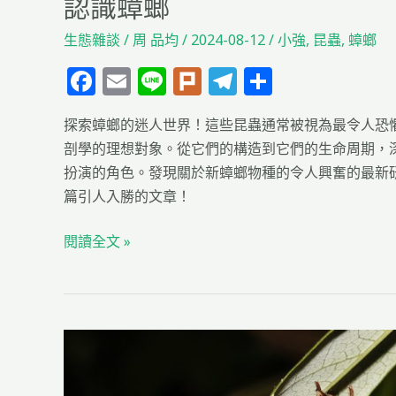
認識蟑螂
生態雜談
/
周 品均
/
2024-08-12
/
小強
,
昆蟲
,
蟑螂
F
E
Li
Pl
T
分
a
m
n
u
el
享
探索蟑螂的迷人世界！這些昆蟲通常被視為最令人恐
c
ai
e
rk
e
剖學的理想對象。從它們的構造到它們的生命周期，
e
l
g
扮演的角色。發現關於新蟑螂物種的令人興奮的最新
b
ra
篇引人入勝的文章！
o
m
閱讀全文 »
o
k
昆
蟲
的