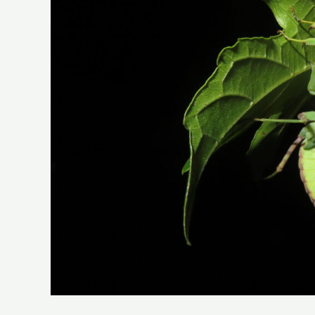
處
重
點
其
他
昆
蟲