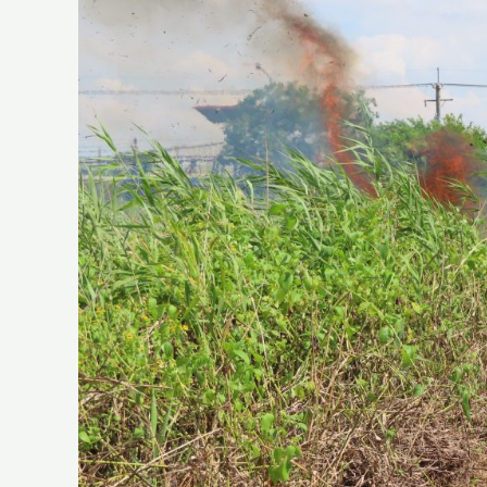
作
雜
記
－
社
子
島
著
火
了？