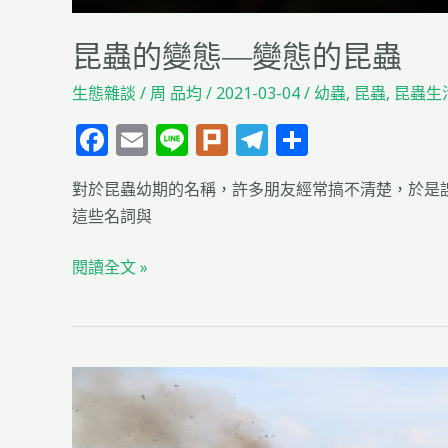
昆蟲的變態—變態的昆蟲
生態雜談
/
周 品均
/
2021-03-04
/
幼蟲
,
昆蟲
,
昆蟲生
F
E
Li
Pl
T
分
a
m
n
u
el
享
對於昆蟲幼期的名稱，許多朋友經常搞不清楚，於是
c
ai
e
rk
e
這些名詞與
e
l
g
b
ra
閱讀全文 »
o
m
o
k
野
外
工