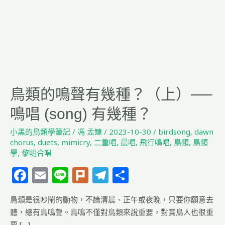
幾
種？
（上）
──
鳴
唱
(song)
鳥類的鳴聲有幾種？（上）──
有
幾
鳴唱 (song) 有幾種？
種？
小黑的鳥類學筆記
/
馮 孟婕
/
2023-10-30
/
birdsong
,
dawn
chorus
,
duets
,
mimicry
,
二重唱
,
晨唱
,
飛行鳴唱
,
鳥類
,
鳥類
學
,
黎明合唱
F
E
Li
Pl
T
分
a
m
n
u
el
享
鳥類是很吵鬧的動物，不論清晨、正午或夜晚，只要你願意去
c
ai
e
rk
e
聽，總有鳥鳴聲。鳥鳴不僅對鳥類來說重要，對賞鳥人也很重
e
l
g
要 […]