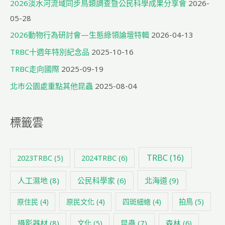
2026淡水河流域同步鳥類調查暨公民科學成果分享會
2026-
05-28
2026動物行為研討會—生態綠領論壇特輯
2026-04-13
TRBC十週年特別紀念品
2025-10-16
TRBC走向國際
2025-09-19
北市公園處重點其他昆蟲
2025-08-04
標籤雲
TRBC
(16)
2024TRBC
(6)
2023TRBC
(5)
人工濕地
(8)
公民科學家
(6)
北海道
(9)
原住民
(4)
原民文化
(4)
四斑細蟌
(4)
拍鳥
(5)
攝影器材
(8)
昆蟲
(7)
森林
(6)
文化
(5)