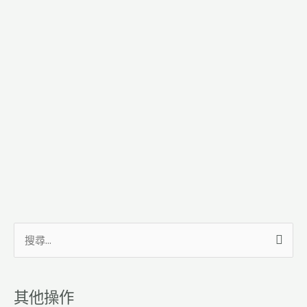
搜
尋
關
其他操作
鍵