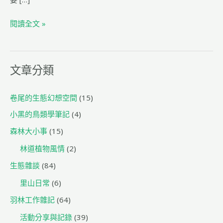
b
ra
閱讀全文 »
o
m
o
k
文章分類
卷尾的生態幻想空間
(15)
小黑的鳥類學筆記
(4)
森林大小事
(15)
林道植物風情
(2)
生態雜談
(84)
里山日常
(6)
羽林工作雜記
(64)
活動分享與記錄
(39)