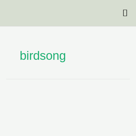
跳
至
主
要
內
容
birdsong
鳥
類
的
鳴
聲
有