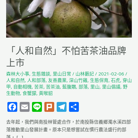
苦
茶
油
品
牌
上
「人和自然」不怕苦茶油品牌
市
上市
森林大小事
,
生態雜談
,
里山日常
/
山林藪記
/
2021-02-06
/
人和自然
,
人和部落
,
友善農業
,
深山竹雞
,
生態保育
,
石虎
,
穿山
甲
,
自動相機
,
苦茶
,
苦茶油
,
藍腹鷴
,
部落
,
里山
,
里山倡議
,
野
生動物
,
食蟹獴
,
黃喉貂
F
E
Li
Pl
T
分
a
m
n
u
el
享
去年起，我們與南投林管處合作，於南投縣信義鄉濁水溪四部
c
ai
e
rk
e
落推動里山發展計畫。原本只是想嘗試在慣行農法盛行的部
e
l
g
落， […]