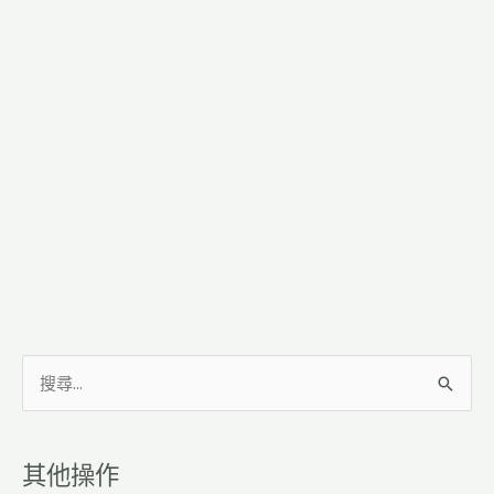
搜
尋
關
其他操作
鍵