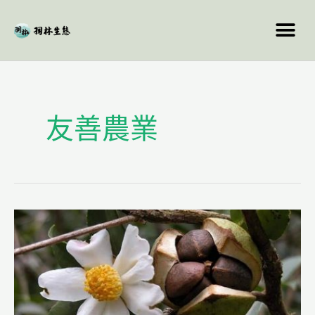
跳
至
主
要
內
容
友善農業
「人
和
自
然」
不
怕