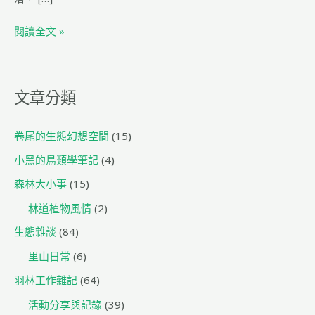
b
ra
閱讀全文 »
o
m
o
k
文章分類
卷尾的生態幻想空間
(15)
小黑的鳥類學筆記
(4)
森林大小事
(15)
林道植物風情
(2)
生態雜談
(84)
里山日常
(6)
羽林工作雜記
(64)
活動分享與記錄
(39)