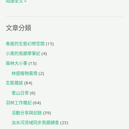
閱讀全文 »
o
m
o
k
文章分類
卷尾的生態幻想空間
(15)
小黑的鳥類學筆記
(4)
森林大小事
(15)
林道植物風情
(2)
生態雜談
(84)
里山日常
(6)
羽林工作雜記
(64)
活動分享與記錄
(39)
淡水河流域同步鳥類調查
(23)