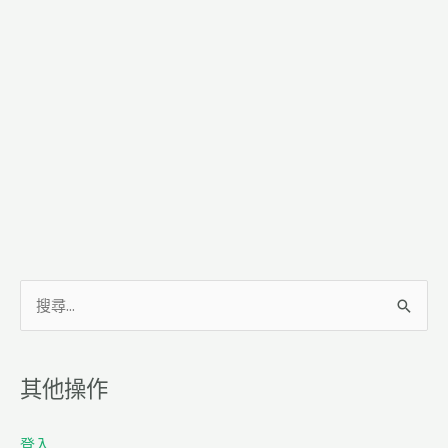
搜
尋
關
其他操作
鍵
字
登入