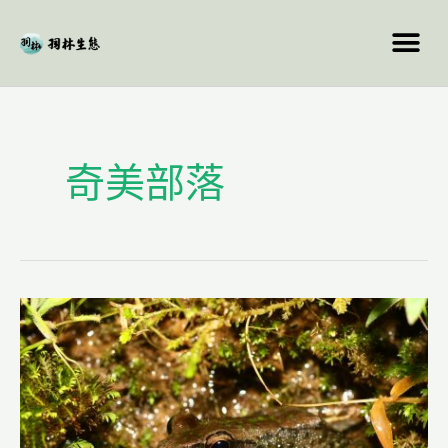
跳
至
主
要
內
容
奇美部落
跟
著
小
小
遊
花