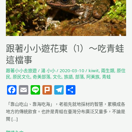
東
（1）
～
吃
青
蛙
跟著小小遊花東（1）～吃青蛙
這
檔
這檔事
事
跟著小小去旅遊
/
湯 小小
/
2020-03-10
/
kiwit
,
兩生類
,
原住
民
,
原民文化
,
奇美部落
,
文化
,
族語
,
部落
,
阿美族
,
青蛙
F
E
Li
Pl
T
分
a
m
n
u
el
享
「靠山吃山、靠海吃海」，老祖先就地採材的智慧，累積成各
c
ai
e
rk
e
地方的傳統飲食。也許是青蛙在臺灣分布廣泛又量多，不論是
e
l
g
閩 […]
b
ra